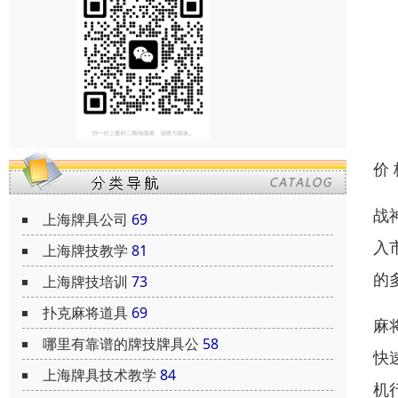
价
战
上海牌具公司
69
入
上海牌技教学
81
的
上海牌技培训
73
扑克麻将道具
69
麻
哪里有靠谱的牌技牌具公
58
快
上海牌具技术教学
84
机