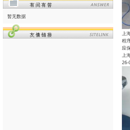
暂无数据
上
程
应
上
26-