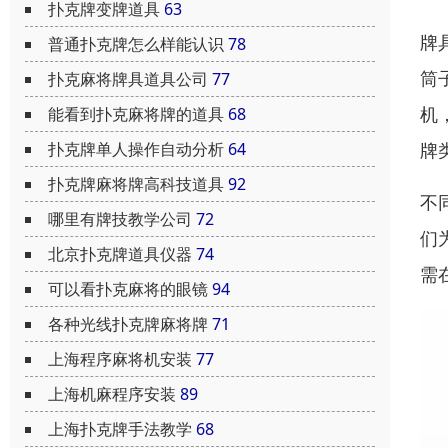
扑克牌变牌道具
63
牌
普通扑克牌怎么样能认识
78
筒
扑克麻将牌具道具公司
77
机
能看到扑克麻将牌的道具
68
牌
扑克牌单人操作自动分析
64
扑克牌麻将牌高科技道具
92
不
哪里有牌技教学公司
72
们
北京扑克牌道具仪器
74
需
可以看扑克麻将的眼镜
94
各种光线扑克牌麻将牌
71
上海程序麻将机安装
77
上海机麻程序安装
89
上海扑克牌手法教学
68