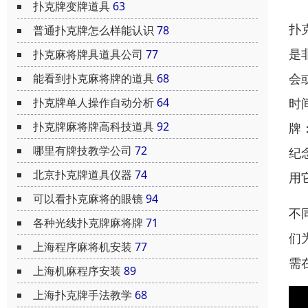
扑克牌变牌道具
63
扑
普通扑克牌怎么样能认识
78
是
扑克麻将牌具道具公司
77
会
能看到扑克麻将牌的道具
68
时
扑克牌单人操作自动分析
64
扑克牌麻将牌高科技道具
92
牌
哪里有牌技教学公司
72
纪
北京扑克牌道具仪器
74
用
可以看扑克麻将的眼镜
94
不
各种光线扑克牌麻将牌
71
们
上海程序麻将机安装
77
需
上海机麻程序安装
89
上海扑克牌手法教学
68