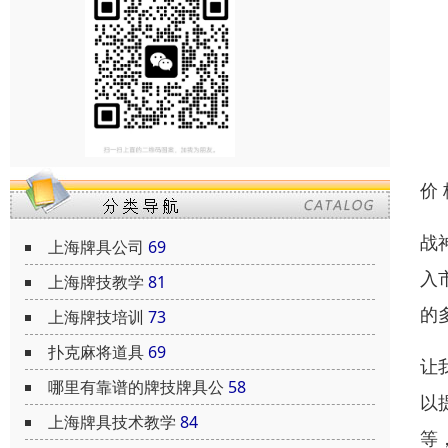
价
战
上海牌具公司
69
入
上海牌技教学
81
的
上海牌技培训
73
扑克麻将道具
69
让
哪里有靠谱的牌技牌具公
58
以
上海牌具技术教学
84
等