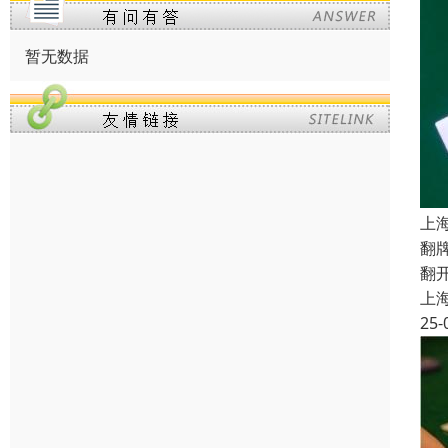
暂无数据
上
翻
翻
上
25-