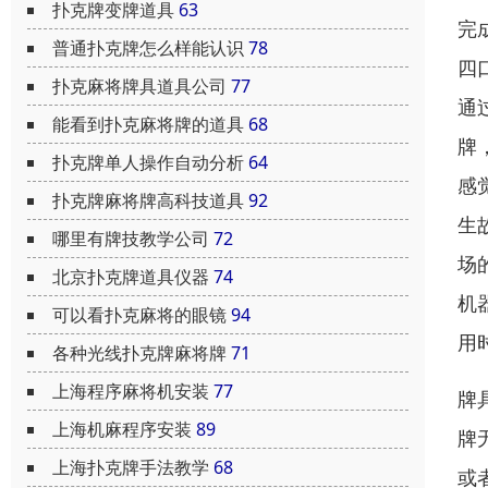
扑克牌变牌道具
63
完
普通扑克牌怎么样能认识
78
四
扑克麻将牌具道具公司
77
通
能看到扑克麻将牌的道具
68
牌
扑克牌单人操作自动分析
64
感
扑克牌麻将牌高科技道具
92
生
哪里有牌技教学公司
72
场
北京扑克牌道具仪器
74
机
可以看扑克麻将的眼镜
94
用
各种光线扑克牌麻将牌
71
上海程序麻将机安装
77
牌
上海机麻程序安装
89
牌
上海扑克牌手法教学
68
或