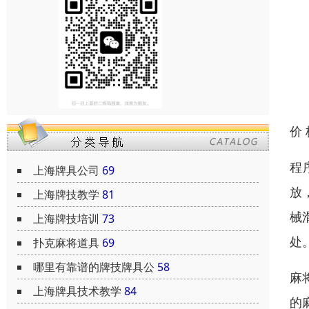
价
程
上海牌具公司
69
放
上海牌技教学
81
械
上海牌技培训
73
处
扑克麻将道具
69
哪里有靠谱的牌技牌具公
58
麻
上海牌具技术教学
84
的