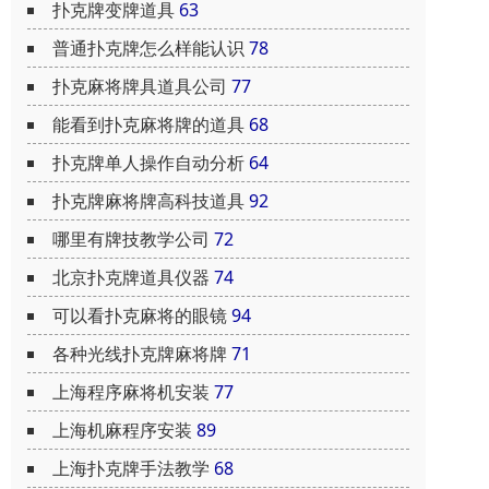
扑克牌变牌道具
63
普通扑克牌怎么样能认识
78
扑克麻将牌具道具公司
77
能看到扑克麻将牌的道具
68
扑克牌单人操作自动分析
64
扑克牌麻将牌高科技道具
92
哪里有牌技教学公司
72
北京扑克牌道具仪器
74
可以看扑克麻将的眼镜
94
各种光线扑克牌麻将牌
71
上海程序麻将机安装
77
上海机麻程序安装
89
上海扑克牌手法教学
68