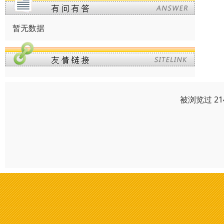
暂无数据
被浏览过 2