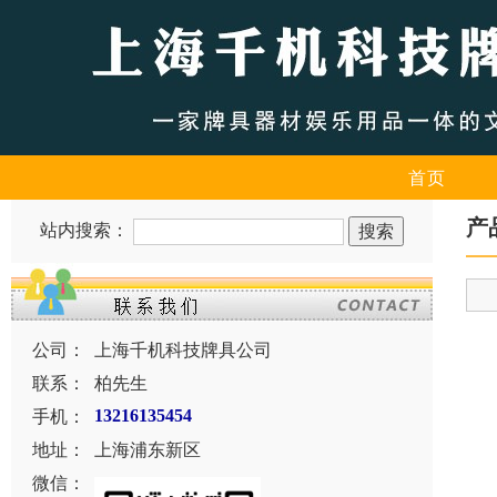
首页
产
站内搜索：
公司：
上海千机科技牌具公司
联系：
柏先生
手机：
13216135454
地址：
上海浦东新区
微信：